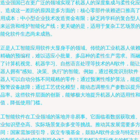
制造业强国已在更广泛的领域实现了机器人的深度集成与柔性化
用。造成这一差距的原因是多方面的：核心零部件依赖进口推高
使用成本；中小型企业技术改造资金有限；缺乏跨学科的复合型
才来运营和维护智能化产线；更关键的是，适用于复杂工艺场景
智能化软件生态尚未成熟。
这正是人工智能应用软件大显身手的领域。传统的工业机器人依
于精确的预编程，难以适应小批量、多品种的柔性生产需求。而
合了计算机视觉、机器学习、自然语言处理等技术的AI软件，能让
机器人拥有“感知、决策、执行”的智能。例如，通过视觉识别软件
机器人可以自动分拣不同规格的零件；通过预测性维护算法，能
前预警设备故障；通过工艺优化模型，能动态调整生产参数以提
良品率。这些软件层面的创新，能够极大地提升机器人的适用性
价值，降低使用门槛。
人工智能软件在工业领域的落地并非易事。它面临着数据获取难
行业知识壁垒高、实际场景复杂多变等挑战。推动其发展需要多
协同：国家需加强引导，设立专项基金，鼓励AI软件企业与特定行